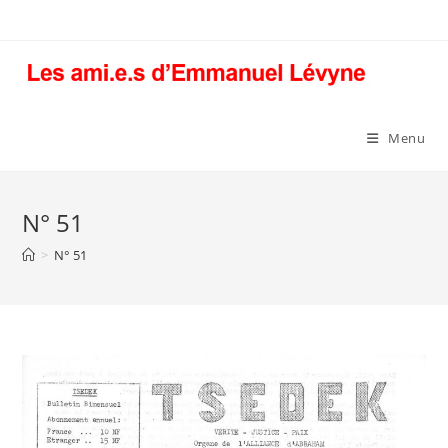
Skip
to
content
Menu
N° 51
>
N° 51