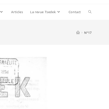
Articles
La revue Tsedek
Contact
Toggle
website
>
N°17
search